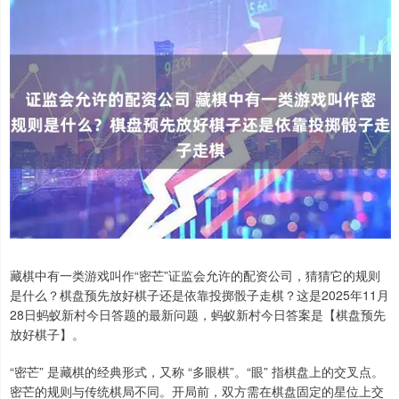
藏棋中有一类游戏叫作“密芒”证监会允许的配资公司，猜猜它的规则
是什么？棋盘预先放好棋子还是依靠投掷骰子走棋？这是2025年11月
28日蚂蚁新村今日答题的最新问题，蚂蚁新村今日答案是【棋盘预先
放好棋子】。
“密芒” 是藏棋的经典形式，又称 “多眼棋”。“眼” 指棋盘上的交叉点。
密芒的规则与传统棋局不同。开局前，双方需在棋盘固定的星位上交