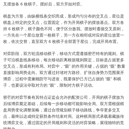
叉摆放各 6 枚棋子。摆好后，双方开始对弈。
棋盘为方形，由纵横线条交织而成，形成均匀分布的交叉点，星位是
棋盘上特定的交叉点，位置固定，作为开局棋子的摆放基点。双方各
持 6 枚棋子，棋子颜色不同，便于区分敌我。摆放时遵循交叉原则，
一方先在一个星位放置一枚棋子，另一方在相邻或对应的星位放置一
枚，依次交替，直至双方 6 枚棋子全部置于星位，完成开局布置。
对弈阶段，双方轮流移动棋子，移动方式需遵循密芒特有的规则。棋
子可沿棋盘线条移动，每次移动距离根据规则限定，目标是占据更多
交叉点，形成有利布局。对弈中，“眼” 的作用关键，占据的 “眼” 数量
直接影响局势走向。双方通过封堵对方路径、扩张自身势力范围展开
博弈，过程中需兼顾防守与进攻，既要保护己方已占据的 “眼” 和棋
子，也要设法夺取对方的 “眼”，限制对方棋子活动。
密芒的对弈节奏有其特点证监会允许的配资公司，开局的棋子摆放为
后续博弈奠定基础，后续每一步移动都可能影响全局。双方需根据棋
盘局势变化调整策略，通过合理规划棋子移动路线，争夺更多交叉
点，最终以达成特定获胜条件结束对局。这种棋局形式承载着藏族传
统博弈文化，通过固定的开局规则和灵活的对弈策略，展现独特的竞
技魅力。